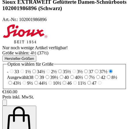
Sioux
EXTRAWEIT Gefütterte Damen-Schnürboots
102001986896 (Schwarz)
Art.-Nr.: 102001986896
Nur noch wenige Artikel verfügbar!
Größe wählen:
4½ (37½)
Hersteller-Größen
Option wählen für Größe
-
33
1½
34½
2½
35½
3½
37
37½
Ausgewählt
38
39
39½
40
40½
7½
42
8½
43½
9½
44½
10½
46
11½
47
€160.00
Preis inkl. MwSt.