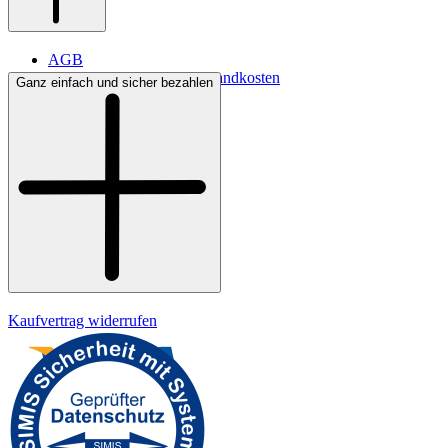
AGB
Lieferbedingungen & Versandkosten
Ganz einfach und sicher bezahlen
Bezahlung
Kontakt
Widerrufsrecht
Datenschutz
Impressum
Kaufvertrag widerrufen