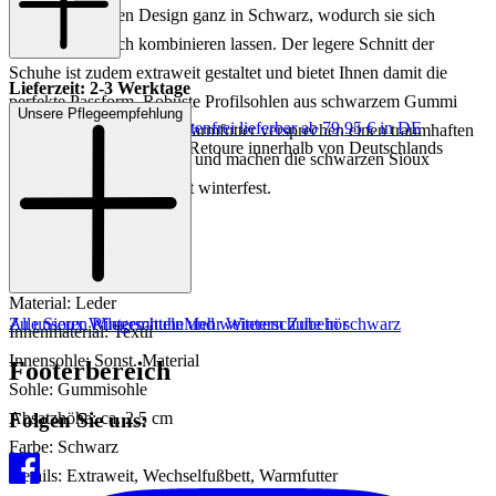
einem klassischen Design ganz in Schwarz, wodurch sie sich
besonders einfach kombinieren lassen. Der legere Schnitt der
Schuhe ist zudem extraweit gestaltet und bietet Ihnen damit die
Lieferzeit: 2-3 Werktage
perfekte Passform. Robuste Profilsohlen aus schwarzem Gummi
Unsere Pflegeempfehlung
Keine Versandkosten:
kostenfrei lieferbar ab 79,95 € in DE
sowie ein hochwertiges Warmfutter versprechen einen traumhaften
Einfache und Kostenlose Retoure innerhalb von Deutschlands
Komfort bei jedem Schritt und machen die schwarzen Sioux
Schnürboots damit absolut winterfest.
Art.Nr.: 102001986896
Material: Leder
Zu unseren Pflegemitteln und weiterem Zubehör
Alle Sioux Winterschuhe
Mehr Winterschuhe in schwarz
Innenmaterial: Textil
Innensohle: Sonst. Material
Footerbereich
Sohle: Gummisohle
Folgen Sie uns:
Absatzhöhe: ca. 2,5 cm
Farbe: Schwarz
Details: Extraweit, Wechselfußbett, Warmfutter