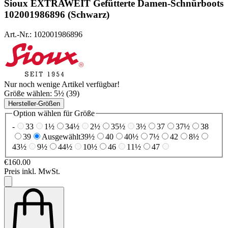
Sioux
EXTRAWEIT Gefütterte Damen-Schnürboots
102001986896 (Schwarz)
Art.-Nr.: 102001986896
Nur noch wenige Artikel verfügbar!
Größe wählen:
5½ (39)
Hersteller-Größen
Option wählen für Größe
-
33
1½
34½
2½
35½
3½
37
37½
38
39
Ausgewählt
39½
40
40½
7½
42
8½
43½
9½
44½
10½
46
11½
47
€160.00
Preis inkl. MwSt.