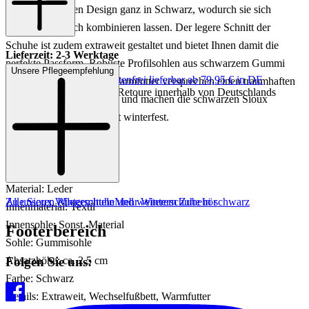
einem klassischen Design ganz in Schwarz, wodurch sie sich
besonders einfach kombinieren lassen. Der legere Schnitt der
Schuhe ist zudem extraweit gestaltet und bietet Ihnen damit die
Lieferzeit: 2-3 Werktage
perfekte Passform. Robuste Profilsohlen aus schwarzem Gummi
Unsere Pflegeempfehlung
Keine Versandkosten:
kostenfrei lieferbar ab 79,95 € in DE
sowie ein hochwertiges Warmfutter versprechen einen traumhaften
Einfache und Kostenlose Retoure innerhalb von Deutschlands
Komfort bei jedem Schritt und machen die schwarzen Sioux
Schnürboots damit absolut winterfest.
Art.Nr.: 102001986896
Material: Leder
Zu unseren Pflegemitteln und weiterem Zubehör
Alle Sioux Winterschuhe
Mehr Winterschuhe in schwarz
Innenmaterial: Textil
Innensohle: Sonst. Material
Footerbereich
Sohle: Gummisohle
Folgen Sie uns:
Absatzhöhe: ca. 2,5 cm
Farbe: Schwarz
Details: Extraweit, Wechselfußbett, Warmfutter