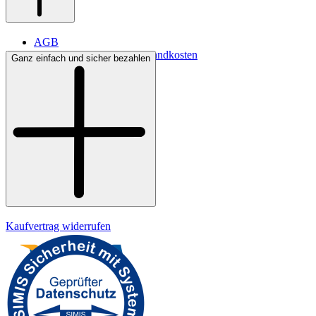
AGB
Lieferbedingungen & Versandkosten
Ganz einfach und sicher bezahlen
Bezahlung
Kontakt
Widerrufsrecht
Datenschutz
Impressum
Kaufvertrag widerrufen