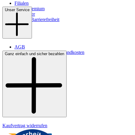
Filialen
WMS-Premium
Unser Service
Newsletter
Digitale Barrierefreiheit
AGB
Lieferbedingungen & Versandkosten
Ganz einfach und sicher bezahlen
Bezahlung
Kontakt
Widerrufsrecht
Datenschutz
Impressum
Kaufvertrag widerrufen