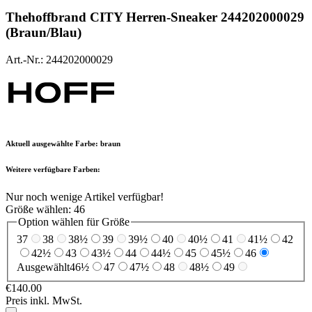
Thehoffbrand
CITY Herren-Sneaker 244202000029
(Braun/Blau)
Art.-Nr.: 244202000029
Aktuell ausgewählte Farbe:
braun
Weitere verfügbare Farben:
Nur noch wenige Artikel verfügbar!
Größe wählen:
46
Option wählen für Größe
37
38
38½
39
39½
40
40½
41
41½
42
42½
43
43½
44
44½
45
45½
46
Ausgewählt
46½
47
47½
48
48½
49
€140.00
Preis inkl. MwSt.