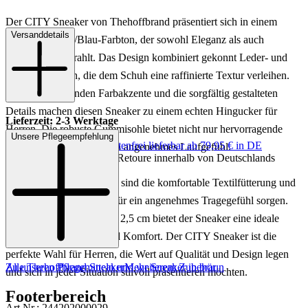
Der CITY Sneaker von Thehoffbrand präsentiert sich in einem
Versanddetails
stilvollen Braun/Blau-Farbton, der sowohl Eleganz als auch
Lässigkeit ausstrahlt. Das Design kombiniert gekonnt Leder- und
Textilmaterialien, die dem Schuh eine raffinierte Textur verleihen.
Die kontrastierenden Farbakzente und die sorgfältig gestalteten
Details machen diesen Sneaker zu einem echten Hingucker für
Lieferzeit: 2-3 Werktage
Herren. Die robuste Gummisohle bietet nicht nur hervorragende
Unsere Pflegeempfehlung
Keine Versandkosten:
kostenfrei lieferbar ab 79,95 € in DE
Traktion, sondern auch ein angenehmes Laufgefühl.
Einfache und Kostenlose Retoure innerhalb von Deutschlands
Besonders hervorzuheben sind die komfortable Textilfütterung und
die Textilinnensohle, die für ein angenehmes Tragegefühl sorgen.
Mit einer Absatzhöhe von 2,5 cm bietet der Sneaker eine ideale
Balance zwischen Stil und Komfort. Der CITY Sneaker ist die
perfekte Wahl für Herren, die Wert auf Qualität und Design legen
Zu unseren Pflegemitteln und weiterem Zubehör
Alle Thehoffbrand Sneaker
Mehr Sneaker in braun
und sich in jeder Situation stilvoll präsentieren möchten.
Footerbereich
Art.Nr.: 244202000029