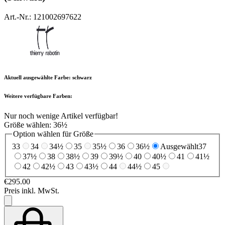
Art.-Nr.: 121002697622
Aktuell ausgewählte Farbe:
schwarz
Weitere verfügbare Farben:
Nur noch wenige Artikel verfügbar!
Größe wählen:
36½
Option wählen für Größe
33
34
34½
35
35½
36
36½
Ausgewählt
37
37½
38
38½
39
39½
40
40½
41
41½
42
42½
43
43½
44
44½
45
€295.00
Preis inkl. MwSt.