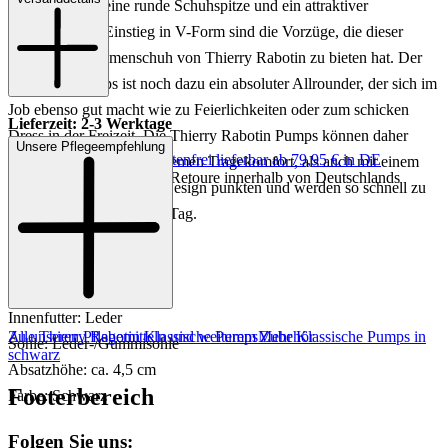
Trichterabsatz, eine runde Schuhspitze und ein attraktiver
langgezogener Einstieg in V-Form sind die Vorzüge, die dieser
hochwertige Damenschuh von Thierry Rabotin zu bieten hat. Der
klassische Pumps ist noch dazu ein absoluter Allrounder, der sich im
Job ebenso gut macht wie zu Feierlichkeiten oder zum schicken
Lieferzeit: 2-3 Werktage
Dress in der Freizeit. Die Thierry Rabotin Pumps können daher
Unsere Pflegeempfehlung
Keine Versandkosten:
kostenfrei lieferbar ab 79,95 € in DE
sowohl mit einem angenhemen Tragekomfort, als auch mit einem
Einfache und Kostenlose Retoure innerhalb von Deutschlands
zeitlosen und femininen Design punkten und werden so schnell zu
Ihren Favoriten für jeden Tag.
Art.Nr.: 121002697622
Material: Leder
Innenfutter: Leder
Zu unseren Pflegemitteln und weiterem Zubehör
Alle Thierry Rabotin Klassische Pumps
Mehr Klassische Pumps in
Sohle: Leder-/Gummisohle
schwarz
Absatzhöhe: ca. 4,5 cm
Footerbereich
Farbe: Schwarz
Folgen Sie uns: