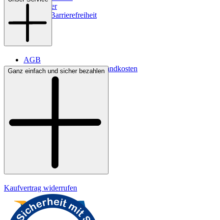
Newsletter
Digitale Barrierefreiheit
AGB
Lieferbedingungen & Versandkosten
Ganz einfach und sicher bezahlen
Bezahlung
Kontakt
Widerrufsrecht
Datenschutz
Impressum
Kaufvertrag widerrufen