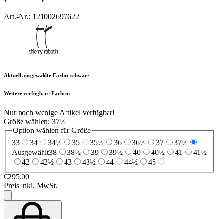
Art.-Nr.: 121002697622
Aktuell ausgewählte Farbe:
schwarz
Weitere verfügbare Farben:
Nur noch wenige Artikel verfügbar!
Größe wählen:
37½
Option wählen für Größe
33
34
34½
35
35½
36
36½
37
37½
Ausgewählt
38
38½
39
39½
40
40½
41
41½
42
42½
43
43½
44
44½
45
€295.00
Preis inkl. MwSt.