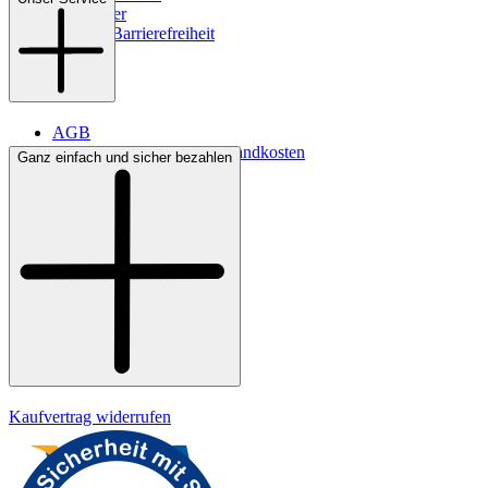
Newsletter
Digitale Barrierefreiheit
AGB
Lieferbedingungen & Versandkosten
Ganz einfach und sicher bezahlen
Bezahlung
Kontakt
Widerrufsrecht
Datenschutz
Impressum
Kaufvertrag widerrufen