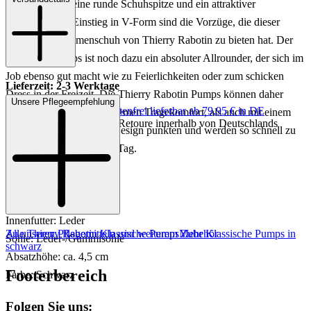
Trichterabsatz, eine runde Schuhspitze und ein attraktiver
langgezogener Einstieg in V-Form sind die Vorzüge, die dieser
hochwertige Damenschuh von Thierry Rabotin zu bieten hat. Der
klassische Pumps ist noch dazu ein absoluter Allrounder, der sich im
Job ebenso gut macht wie zu Feierlichkeiten oder zum schicken
Lieferzeit: 2-3 Werktage
Dress in der Freizeit. Die Thierry Rabotin Pumps können daher
Unsere Pflegeempfehlung
Keine Versandkosten:
kostenfrei lieferbar ab 79,95 € in DE
sowohl mit einem angenhemen Tragekomfort, als auch mit einem
Einfache und Kostenlose Retoure innerhalb von Deutschlands
zeitlosen und femininen Design punkten und werden so schnell zu
Ihren Favoriten für jeden Tag.
Art.Nr.: 121002697622
Material: Leder
Innenfutter: Leder
Zu unseren Pflegemitteln und weiterem Zubehör
Alle Thierry Rabotin Klassische Pumps
Mehr Klassische Pumps in
Sohle: Leder-/Gummisohle
schwarz
Absatzhöhe: ca. 4,5 cm
Footerbereich
Farbe: Schwarz
Folgen Sie uns: