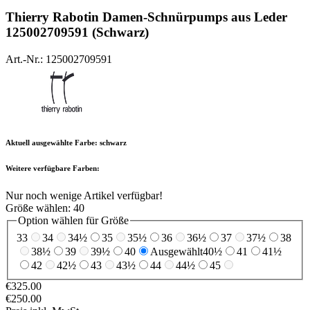
Thierry Rabotin
Damen-Schnürpumps aus Leder
125002709591 (Schwarz)
Art.-Nr.: 125002709591
Aktuell ausgewählte Farbe:
schwarz
Weitere verfügbare Farben:
Nur noch wenige Artikel verfügbar!
Größe wählen:
40
Option wählen für Größe
33
34
34½
35
35½
36
36½
37
37½
38
38½
39
39½
40
Ausgewählt
40½
41
41½
42
42½
43
43½
44
44½
45
€325.00
€250.00