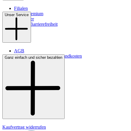
Filialen
WMS-Premium
Unser Service
Newsletter
Digitale Barrierefreiheit
AGB
Lieferbedingungen & Versandkosten
Ganz einfach und sicher bezahlen
Bezahlung
Kontakt
Widerrufsrecht
Datenschutz
Impressum
Kaufvertrag widerrufen