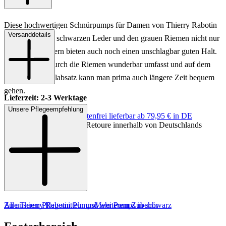
Diese hochwertigen Schnürpumps für Damen von Thierry Rabotin
Versanddetails
sehen mit ihrem schwarzen Leder und den grauen Riemen nicht nur
spitze aus, sondern bieten auch noch einen unschlagbar guten Halt.
Der Fuß wird durch die Riemen wunderbar umfasst und auf dem
mittelhohen Keilabsatz kann man prima auch längere Zeit bequem
gehen.
Lieferzeit: 2-3 Werktage
Unsere Pflegeempfehlung
Keine Versandkosten:
kostenfrei lieferbar ab 79,95 € in DE
Art.Nr.: 125002709591
Einfache und Kostenlose Retoure innerhalb von Deutschlands
Material: Leder
Innenmaterial: Leder
Sohle: Gummisohle
Absatzhöhe: ca. 5 cm
Farbe: Schwarz
Zu unseren Pflegemitteln und weiterem Zubehör
Alle Thierry Rabotin Pumps
Mehr Pumps in schwarz