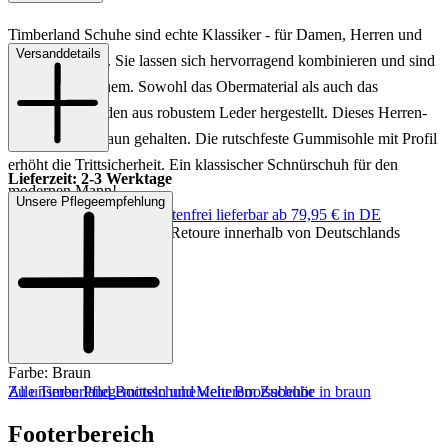
Timberland Schuhe sind echte Klassiker - für Damen, Herren und
Versanddetails
auch für Kinder. Sie lassen sich hervorragend kombinieren und sind
wunderbar bequem. Sowohl das Obermaterial als auch das
Innenfutter werden aus robustem Leder hergestellt. Dieses Herren-
Modell ist in Braun gehalten. Die rutschfeste Gummisohle mit Profil
erhöht die Trittsicherheit. Ein klassischer Schnürschuh für den
Lieferzeit: 2-3 Werktage
modernen Mann!
Unsere Pflegeempfehlung
Keine Versandkosten:
kostenfrei lieferbar ab 79,95 € in DE
Einfache und Kostenlose Retoure innerhalb von Deutschlands
Art.Nr.: 241201911513
Material: Leder
Innenmaterial: Leder
Sohle: Gummisohle
Absatzhöhe: ca. 3 cm
Farbe: Braun
Zu unseren Pflegemitteln und weiterem Zubehör
Alle Timberland Bootsschuhe
Mehr Bootsschuhe in braun
Footerbereich