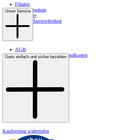
Filialen
WMS-Premium
Unser Service
Newsletter
Digitale Barrierefreiheit
AGB
Lieferbedingungen & Versandkosten
Ganz einfach und sicher bezahlen
Bezahlung
Kontakt
Widerrufsrecht
Datenschutz
Impressum
Kaufvertrag widerrufen