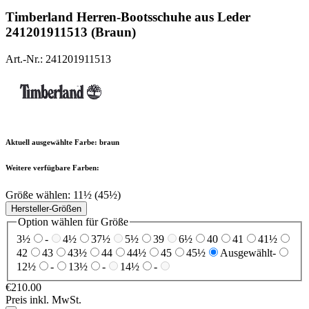
Timberland
Herren-Bootsschuhe aus Leder
241201911513 (Braun)
Art.-Nr.: 241201911513
Aktuell ausgewählte Farbe:
braun
Weitere verfügbare Farben:
Größe wählen:
11½ (45½)
Hersteller-Größen
Option wählen für Größe
3½
-
4½
37½
5½
39
6½
40
41
41½
42
43
43½
44
44½
45
45½
Ausgewählt
-
12½
-
13½
-
14½
-
€210.00
Preis inkl. MwSt.