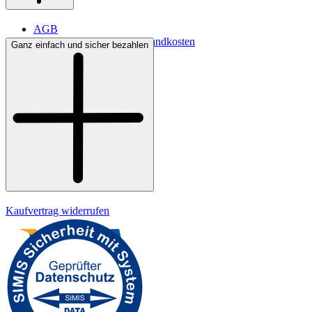
AGB
Lieferbedingungen & Versandkosten
Ganz einfach und sicher bezahlen
Bezahlung
Kontakt
Widerrufsrecht
Datenschutz
Impressum
Kaufvertrag widerrufen