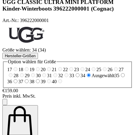
UGG
CLASSIC ULTRA MINI PLATFORM
Kinder-Winterboots 396222000001 (Cognac)
Art.-Nr.: 396222000001
Größe wählen:
34 (34)
Hersteller-Größen
Option wählen für Größe
17
18
19
20
21
22
23
24
25
26
27
28
29
30
31
32
33
34
Ausgewählt
35
36
37
38
39
40
€159.00
Preis inkl. MwSt.