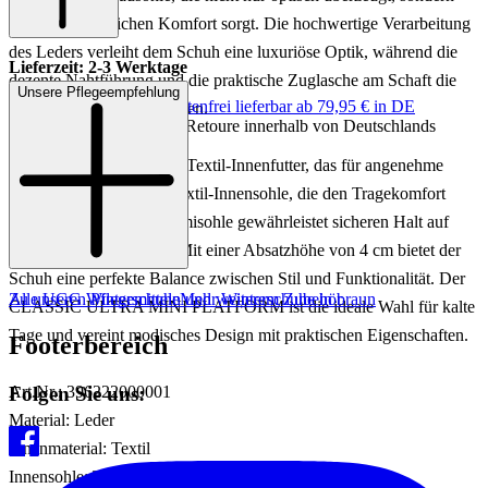
auch für zusätzlichen Komfort sorgt. Die hochwertige Verarbeitung
des Leders verleiht dem Schuh eine luxuriöse Optik, während die
Lieferzeit: 2-3 Werktage
dezente Nahtführung und die praktische Zuglasche am Schaft die
Unsere Pflegeempfehlung
Keine Versandkosten:
kostenfrei lieferbar ab 79,95 € in DE
Funktionalität unterstreichen.
Einfache und Kostenlose Retoure innerhalb von Deutschlands
Der Winterboot bietet ein Textil-Innenfutter, das für angenehme
Wärme sorgt, und eine Textil-Innensohle, die den Tragekomfort
erhöht. Die robuste Gummisohle gewährleistet sicheren Halt auf
rutschigen Oberflächen. Mit einer Absatzhöhe von 4 cm bietet der
Schuh eine perfekte Balance zwischen Stil und Funktionalität. Der
Zu unseren Pflegemitteln und weiterem Zubehör
Alle UGG Winterschuhe
Mehr Winterschuhe in braun
CLASSIC ULTRA MINI PLATFORM ist die ideale Wahl für kalte
Tage und vereint modisches Design mit praktischen Eigenschaften.
Footerbereich
Folgen Sie uns:
Art.Nr.: 396222000001
Material: Leder
Innenmaterial: Textil
Innensohle: Textil