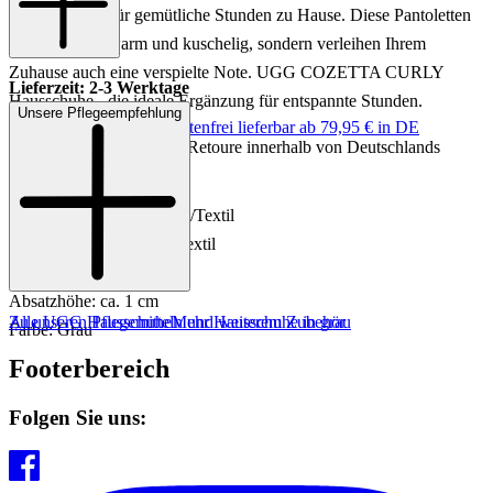
perfekte Wahl für gemütliche Stunden zu Hause. Diese Pantoletten
sind nicht nur warm und kuschelig, sondern verleihen Ihrem
Zuhause auch eine verspielte Note. UGG COZETTA CURLY
Lieferzeit: 2-3 Werktage
Hausschuhe - die ideale Ergänzung für entspannte Stunden.
Unsere Pflegeempfehlung
Keine Versandkosten:
kostenfrei lieferbar ab 79,95 € in DE
Einfache und Kostenlose Retoure innerhalb von Deutschlands
Art.Nr.: 420446000000
Material: Schafwolle
Innenmaterial: Schafwolle/Textil
Innensohle: Schafwolle/Textil
Sohle: Gummisohle
Absatzhöhe: ca. 1 cm
Zu unseren Pflegemitteln und weiterem Zubehör
Alle UGG Hausschuhe
Mehr Hausschuhe in grau
Farbe: Grau
Footerbereich
Folgen Sie uns: