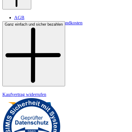
AGB
Lieferbedingungen & Versandkosten
Ganz einfach und sicher bezahlen
Bezahlung
Kontakt
Widerrufsrecht
Datenschutz
Impressum
Kaufvertrag widerrufen