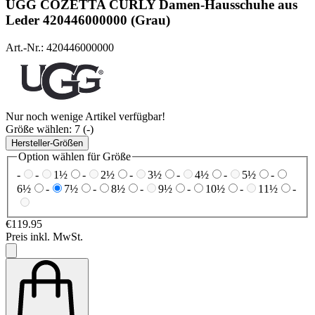
UGG
COZETTA CURLY Damen-Hausschuhe aus
Leder 420446000000 (Grau)
Art.-Nr.: 420446000000
Nur noch wenige Artikel verfügbar!
Größe wählen:
7 (-)
Hersteller-Größen
Option wählen für Größe
-
-
1½
-
2½
-
3½
-
4½
-
5½
-
6½
-
7½
-
8½
-
9½
-
10½
-
11½
-
€119.95
Preis inkl. MwSt.