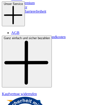
WMS-Premium
Unser Service
Newsletter
Digitale Barrierefreiheit
AGB
Lieferbedingungen & Versandkosten
Ganz einfach und sicher bezahlen
Bezahlung
Kontakt
Widerrufsrecht
Datenschutz
Impressum
Kaufvertrag widerrufen