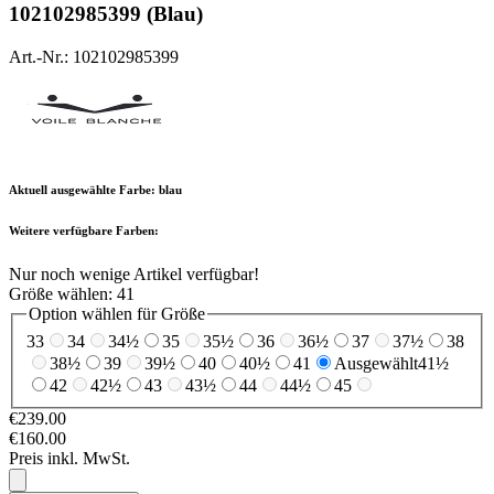
102102985399 (Blau)
Art.-Nr.: 102102985399
Aktuell ausgewählte Farbe:
blau
Weitere verfügbare Farben:
Nur noch wenige Artikel verfügbar!
Größe wählen:
41
Option wählen für Größe
33
34
34½
35
35½
36
36½
37
37½
38
38½
39
39½
40
40½
41
Ausgewählt
41½
42
42½
43
43½
44
44½
45
€239.00
€160.00
Preis inkl. MwSt.