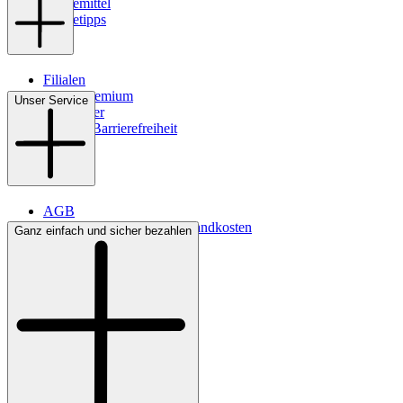
Pflegemittel
Pflegetipps
Filialen
WMS-Premium
Unser Service
Newsletter
Digitale Barrierefreiheit
AGB
Lieferbedingungen & Versandkosten
Ganz einfach und sicher bezahlen
Bezahlung
Kontakt
Widerrufsrecht
Datenschutz
Impressum