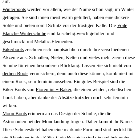
auf.
Winterboots
werden vor allem, wie der Name schon sagt, im Winter
getragen. Sie sind innen meist warm gefüttert, haben eine dickere
Sohle und bieten somit Schutz vor der frostigen Kälte. Die
Voile
Blanche Winterschuhe
sind kuschelig-weich gefüttert und
geschmückt mit Metallic-Elementen.
Bikerboots
zeichnen sich hauptsächlich durch ihre verschiedenen
Akzente aus. Schnallen, Nieten, Ketten und vieles mehr zieren diese
Schuhe für einen besonderen Blickfang. Lassen Sie sich nicht von
derben Boots
verunsichern, denn auch diese können, kombiniert mit
einem Rock, sehr feminin aussehen. Ein gutes Beispiel sind die
Biker Boots von
Fiorentini + Baker
, die einen wilden, rebellischen
Look haben, aber danke der Absätze trotzdem noch sehr feminin
wirken.
Moon Boots
erinnern an das Design der Schuhe, die die
Astronauten bei der Mondlandung trugen. Daher kommt ihr Name.
Diese Schneestiefel haben eine markante Form und sind perfekt für
ein Abenteuer in der Kälte. Gute Beispiele sind die weltbekannten