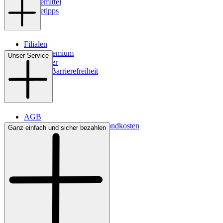
Pflegemittel
Pflegetipps
Filialen
WMS-Premium
Unser Service
Newsletter
Digitale Barrierefreiheit
AGB
Lieferbedingungen & Versandkosten
Ganz einfach und sicher bezahlen
Bezahlung
Kontakt
Widerrufsrecht
Datenschutz
Impressum