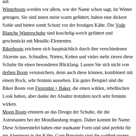
auf.
Winterboots
werden vor allem, wie der Name schon sagt, im Winter
getragen. Sie sind innen meist warm gefüttert, haben eine dickere
Sohle und bieten somit Schutz vor der frostigen Kälte. Die
Voile
Blanche Winterschuhe
sind kuschelig-weich gefüttert und
geschmückt mit Metallic-Elementen.
Bikerboots
zeichnen sich hauptsächlich durch ihre verschiedenen
Akzente aus. Schnallen, Nieten, Ketten und vieles mehr zieren diese
Schuhe für einen besonderen Blickfang. Lassen Sie sich nicht von
derben Boots
verunsichern, denn auch diese können, kombiniert mit
einem Rock, sehr feminin aussehen. Ein gutes Beispiel sind die
Biker Boots von
Fiorentini + Baker
, die einen wilden, rebellischen
Look haben, aber danke der Absätze trotzdem noch sehr feminin
wirken.
Moon Boots
erinnern an das Design der Schuhe, die die
Astronauten bei der Mondlandung trugen. Daher kommt ihr Name.
Diese Schneestiefel haben eine markante Form und sind perfekt für
ein Abenteuer in der Kälte. Gute Beispiele sind die weltbekannten