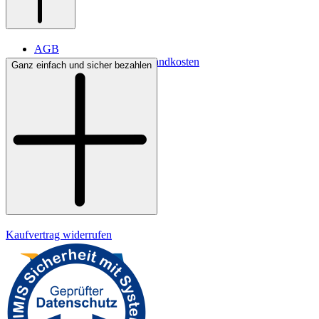
AGB
Lieferbedingungen & Versandkosten
Ganz einfach und sicher bezahlen
Bezahlung
Kontakt
Widerrufsrecht
Datenschutz
Impressum
Kaufvertrag widerrufen