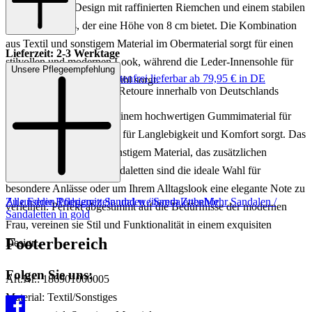
ein kunstvolles Design mit raffinierten Riemchen und einem stabilen
Blockabsatz aus, der eine Höhe von 8 cm bietet. Die Kombination
aus Textil und sonstigem Material im Obermaterial sorgt für einen
Lieferzeit: 2-3 Werktage
stilvollen und modernen Look, während die Leder-Innensohle für
Unsere Pflegeempfehlung
Keine Versandkosten:
kostenfrei lieferbar ab 79,95 € in DE
ein angenehmes Tragegefühl sorgt.
Einfache und Kostenlose Retoure innerhalb von Deutschlands
Die Sandaletten sind mit einem hochwertigen Gummimaterial für
die Sohle ausgestattet, das für Langlebigkeit und Komfort sorgt. Das
Innenfutter besteht aus sonstigem Material, das zusätzlichen
Komfort bietet. Diese Sandaletten sind die ideale Wahl für
besondere Anlässe oder um Ihrem Alltagslook eine elegante Note zu
Zu unseren Pflegemitteln und weiterem Zubehör
Alle Eddie Rodriguez Sandalen / Sandaletten
Mehr Sandalen /
verleihen. Perfekt abgestimmt auf die Bedürfnisse der modernen
Sandaletten in gold
Frau, vereinen sie Stil und Funktionalität in einem exquisiten
Footerbereich
Design.
Folgen Sie uns:
Art.Nr.: 186901000005
Material: Textil/Sonstiges