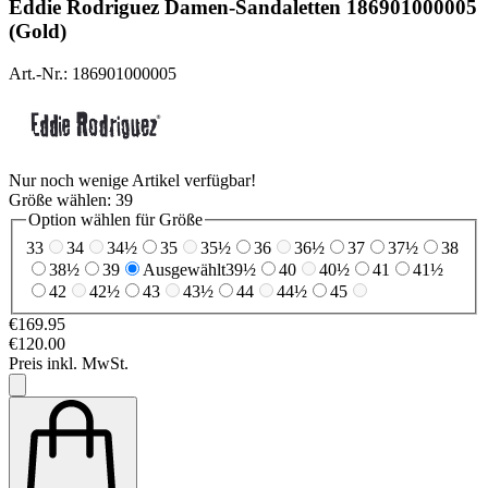
Eddie Rodriguez
Damen-Sandaletten 186901000005
(Gold)
Art.-Nr.: 186901000005
Nur noch wenige Artikel verfügbar!
Größe wählen:
39
Option wählen für Größe
33
34
34½
35
35½
36
36½
37
37½
38
38½
39
Ausgewählt
39½
40
40½
41
41½
42
42½
43
43½
44
44½
45
€169.95
€120.00
Preis inkl. MwSt.