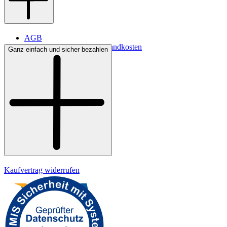
AGB
Lieferbedingungen & Versandkosten
Ganz einfach und sicher bezahlen
Bezahlung
Kontakt
Widerrufsrecht
Datenschutz
Impressum
Kaufvertrag widerrufen