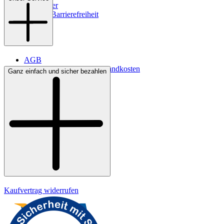
Newsletter
Digitale Barrierefreiheit
AGB
Lieferbedingungen & Versandkosten
Ganz einfach und sicher bezahlen
Bezahlung
Kontakt
Widerrufsrecht
Datenschutz
Impressum
Kaufvertrag widerrufen