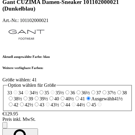
Gant
CUZIMA Damen-Sneaker 101102000021
(Dunkelblau)
Art.-Nr.: 101102000021
Aktuell ausgewählte Farbe:
blau
Weitere verfügbare Farben:
Größe wählen:
41
Option wählen für Größe
33
34
34½
35
35½
36
36½
37
37½
38
38½
39
39½
40
40½
41
Ausgewählt
41½
42
42½
43
43½
44
44½
45
€129.95
Preis inkl. MwSt.