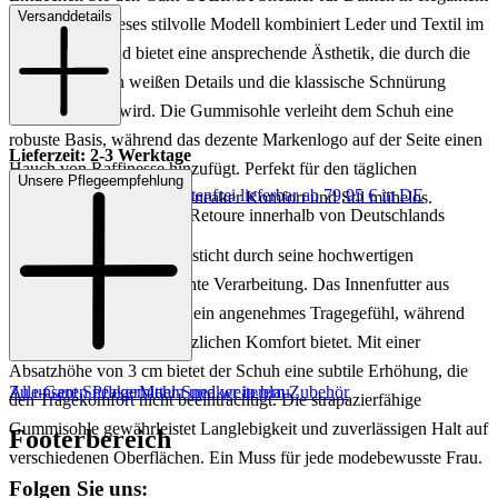
Versanddetails
Dunkelblau. Dieses stilvolle Modell kombiniert Leder und Textil im
Obermaterial und bietet eine ansprechende Ästhetik, die durch die
kontrastierenden weißen Details und die klassische Schnürung
hervorgehoben wird. Die Gummisohle verleiht dem Schuh eine
robuste Basis, während das dezente Markenlogo auf der Seite einen
Lieferzeit: 2-3 Werktage
Hauch von Raffinesse hinzufügt. Perfekt für den täglichen
Unsere Pflegeempfehlung
Keine Versandkosten:
kostenfrei lieferbar ab 79,95 € in DE
Gebrauch, vereint dieser Sneaker Komfort und Stil mühelos.
Einfache und Kostenlose Retoure innerhalb von Deutschlands
Der CUZIMA Sneaker besticht durch seine hochwertigen
Materialien und durchdachte Verarbeitung. Das Innenfutter aus
Leder und Textil sorgt für ein angenehmes Tragegefühl, während
die Lederinnensohle zusätzlichen Komfort bietet. Mit einer
Absatzhöhe von 3 cm bietet der Schuh eine subtile Erhöhung, die
Zu unseren Pflegemitteln und weiterem Zubehör
Alle Gant Sneaker
Mehr Sneaker in blau
den Tragekomfort nicht beeinträchtigt. Die strapazierfähige
Gummisohle gewährleistet Langlebigkeit und zuverlässigen Halt auf
Footerbereich
verschiedenen Oberflächen. Ein Muss für jede modebewusste Frau.
Folgen Sie uns: