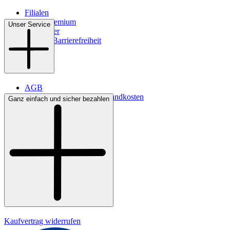
Filialen
WMS-Premium
Unser Service
Newsletter
Digitale Barrierefreiheit
AGB
Lieferbedingungen & Versandkosten
Ganz einfach und sicher bezahlen
Bezahlung
Kontakt
Widerrufsrecht
Datenschutz
Impressum
Kaufvertrag widerrufen