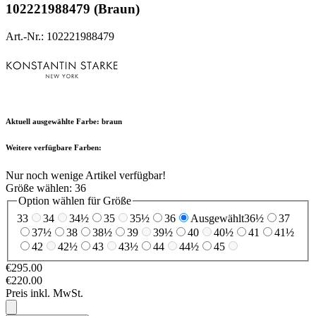
102221988479 (Braun)
Art.-Nr.: 102221988479
Aktuell ausgewählte Farbe:
braun
Weitere verfügbare Farben:
Nur noch wenige Artikel verfügbar!
Größe wählen:
36
Option wählen für Größe
33
34
34½
35
35½
36
Ausgewählt
36½
37
37½
38
38½
39
39½
40
40½
41
41½
42
42½
43
43½
44
44½
45
€295.00
€220.00
Preis inkl. MwSt.