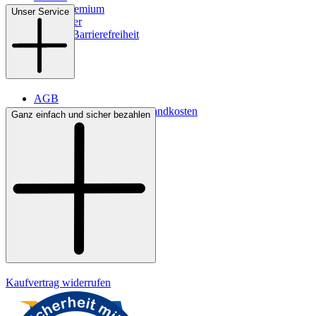
WMS-Premium
Unser Service
Newsletter
Digitale Barrierefreiheit
AGB
Lieferbedingungen & Versandkosten
Ganz einfach und sicher bezahlen
Bezahlung
Kontakt
Widerrufsrecht
Datenschutz
Impressum
Kaufvertrag widerrufen