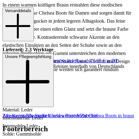
In einem warmen kräftigen Braun erstrahlen diese modischen
Versanddetails
Konstantin Starke Chelsea Boots für Damen und sorgen damit für
einen tollen Hingucker in jedem legeren Alltagslook. Das feine
Leder verfügt über einen edlen Glanz und setzt die braune Farbe
bestens in Szene. Kontrastierende schwarze Akzente an den
elastischen Einsätzen an den Seiten der Schuhe sowie an den
Lieferzeit: 2-3 Werktage
robusten Profilsohlen aus Gummi unterstreichen den modernen
Unsere Pflegeempfehlung
Keine Versandkosten:
kostenfrei lieferbar ab 79,95 € in DE
Look der braunen Konstantin Starke Boots. Komfort und Design
Einfache und Kostenlose Retoure innerhalb von Deutschlands
vereint in einem Schuh - Sie werden sich garantiert rundum
wohlfühlen!
Art.Nr.: 877479
Material: Leder
Zu unseren Pflegemitteln und weiterem Zubehör
Alle Konstantin Starke Chelsea Boots
Mehr Chelsea Boots in braun
Innenmaterial: Leder
Innensohle: Leder
Footerbereich
Sohle: Gummisohle