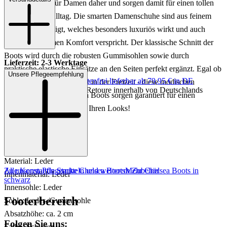
Chelsea Boots für Damen daher und sorgen damit für einen tollen
Hingucker im Alltag. Die smarten Damenschuhe sind aus feinem
Wildleder gefertigt, welches besonders luxuriös wirkt und auch
einen angenehmen Komfort verspricht. Der klassische Schnitt der
Boots wird durch die robusten Gummisohlen sowie durch
Lieferzeit: 2-3 Werktage
praktische elastische Einsätze an den Seiten perfekt ergänzt. Egal ob
Unsere Pflegeempfehlung
Keine Versandkosten:
kostenfrei lieferbar ab 79,95 € in DE
elegant im Büro oder leger in der Freizeit - diese modischen
Einfache und Kostenlose Retoure innerhalb von Deutschlands
Konstantin Starke Chelsea Boots sorgen garantiert für einen
gelungenen Eyecatcher in Ihren Looks!
Art.Nr.: 105002992227
Material: Leder
Zu unseren Pflegemitteln und weiterem Zubehör
Alle Konstantin Starke Chelsea Boots
Mehr Chelsea Boots in
Innenmaterial: Leder
schwarz
Innensohle: Leder
Footerbereich
Sohle: Leder-/Gummisohle
Absatzhöhe: ca. 2 cm
Folgen Sie uns:
Farbe: Schwarz