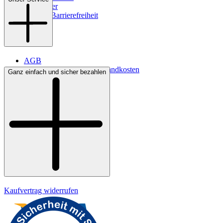
Newsletter
Digitale Barrierefreiheit
AGB
Lieferbedingungen & Versandkosten
Ganz einfach und sicher bezahlen
Bezahlung
Kontakt
Widerrufsrecht
Datenschutz
Impressum
Kaufvertrag widerrufen