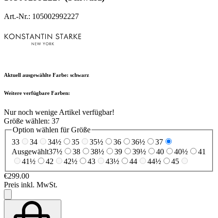
Art.-Nr.: 105002992227
Aktuell ausgewählte Farbe:
schwarz
Weitere verfügbare Farben:
Nur noch wenige Artikel verfügbar!
Größe wählen:
37
Option wählen für Größe
33
34
34½
35
35½
36
36½
37
Ausgewählt
37½
38
38½
39
39½
40
40½
41
41½
42
42½
43
43½
44
44½
45
€299.00
Preis inkl. MwSt.