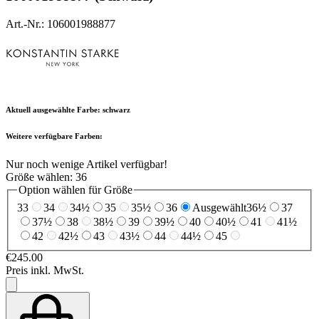
Art.-Nr.: 106001988877
Aktuell ausgewählte Farbe:
schwarz
Weitere verfügbare Farben:
Nur noch wenige Artikel verfügbar!
Größe wählen:
36
Option wählen für Größe
33
34
34½
35
35½
36
Ausgewählt
36½
37
37½
38
38½
39
39½
40
40½
41
41½
42
42½
43
43½
44
44½
45
€245.00
Preis inkl. MwSt.