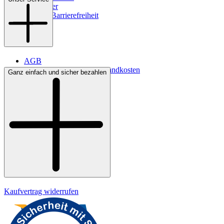
Newsletter
Digitale Barrierefreiheit
AGB
Lieferbedingungen & Versandkosten
Ganz einfach und sicher bezahlen
Bezahlung
Kontakt
Widerrufsrecht
Datenschutz
Impressum
Kaufvertrag widerrufen