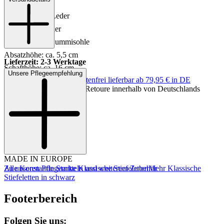
Material: Leder
Innenmaterial: Leder
Innensohle: Leder
Sohle: Leder-/Gummisohle
Absatzhöhe: ca. 5,5 cm
Lieferzeit: 2-3 Werktage
Schafthöhe: ca. 16 cm
Unsere Pflegeempfehlung
Keine Versandkosten:
kostenfrei lieferbar ab 79,95 € in DE
Schaftweite: ca. 24 cm
Einfache und Kostenlose Retoure innerhalb von Deutschlands
Farbe: Schwarz
MADE IN EUROPE
Zu unseren Pflegemitteln und weiterem Zubehör
Alle Konstantin Starke Klassische Stiefeletten
Mehr Klassische
Stiefeletten in schwarz
Footerbereich
Folgen Sie uns: