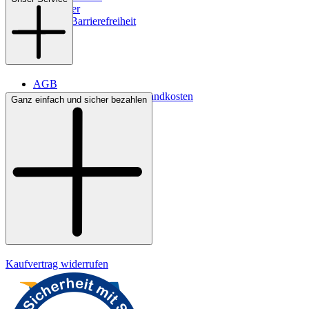
Newsletter
Digitale Barrierefreiheit
AGB
Lieferbedingungen & Versandkosten
Ganz einfach und sicher bezahlen
Bezahlung
Kontakt
Widerrufsrecht
Datenschutz
Impressum
Kaufvertrag widerrufen