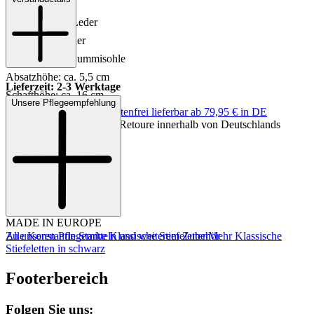
Material: Leder
Innenmaterial: Leder
Innensohle: Leder
Sohle: Leder-/Gummisohle
Absatzhöhe: ca. 5,5 cm
Lieferzeit: 2-3 Werktage
Schafthöhe: ca. 16 cm
Unsere Pflegeempfehlung
Keine Versandkosten:
kostenfrei lieferbar ab 79,95 € in DE
Schaftweite: ca. 24 cm
Einfache und Kostenlose Retoure innerhalb von Deutschlands
Farbe: Schwarz
MADE IN EUROPE
Zu unseren Pflegemitteln und weiterem Zubehör
Alle Konstantin Starke Klassische Stiefeletten
Mehr Klassische
Stiefeletten in schwarz
Footerbereich
Folgen Sie uns: