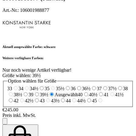
Art.-Nr.: 106001988877
Aktuell ausgewählte Farbe:
schwarz
Weitere verfügbare Farben:
Nur noch wenige Artikel verfügbar!
Größe wählen:
39½
Option wählen für Größe
33
34
34½
35
35½
36
36½
37
37½
38
38½
39
39½
Ausgewählt
40
40½
41
41½
42
42½
43
43½
44
44½
45
€245.00
Preis inkl. MwSt.