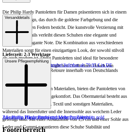
Die Philip Hardy Pantoletten für Damen präsentieren sich in einem
Versanddetails
luxuriösen Design, das durch die goldene Farbgebung und die
auffälligen blauen Federn besticht. Die kunstvolle Verzierung mit
funkelnden Details verleiht diesen Schuhen eine elegante und
zugleich extravagante Note. Die Kombination aus verschiedenen
Materialien sorgt für einen einzigartigen Look, der sowohl stilvoll
Lieferzeit: 2-3 Werktage
als auch modern ist. Diese Pantoletten sind ideal für besondere
Unsere Pflegeempfehlung
Keine Versandkosten:
kostenfrei lieferbar ab 79,95 € in DE
Anlässe oder um einem alltäglichen Outfit einen Hauch von
Einfache und Kostenlose Retoure innerhalb von Deutschlands
Glamour zu verleihen.
Gefertigt aus hochwertigen Materialien, bieten die Pantoletten von
Philip Hardy höchsten Tragekomfort. Das Obermaterial besteht aus
einer Mischung aus Leder, Textil und sonstigen Materialien,
während das Innenfutter und die Innensohle aus weichem Leder
Zu unseren Pflegemitteln und weiterem Zubehör
Alle Phillip Hardy Pantoletten
Mehr Pantoletten in gold
gefertigt sind. Mit einer Absatzhöhe von 1,5 cm und einer Sohle aus
Leder und Gummi garantieren diese Schuhe Stabilität und
Footerbereich