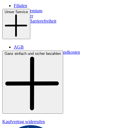
Filialen
WMS-Premium
Unser Service
Newsletter
Digitale Barrierefreiheit
AGB
Lieferbedingungen & Versandkosten
Ganz einfach und sicher bezahlen
Bezahlung
Kontakt
Widerrufsrecht
Datenschutz
Impressum
Kaufvertrag widerrufen