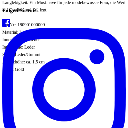
Langlebigkeit. Ein Must-have für jede modebewusste Frau, die Wert
Folgen Sie uns:
auf Qualität und Stil legt.
Art.Nr.: 180901000009
Material: Leder/Textil/Sonstiges Material
Innenmaterial: Leder
Innensohle: Leder
Sohle: Leder/Gummi
Absatzhöhe: ca. 1,5 cm
Farbe: Gold