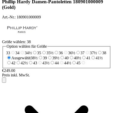
Phillip Hardy
Damen-Pantoletten 180901000009
(Gold)
Art.-Nr.: 180901000009
Größe wählen:
38
Option wählen für Größe
33
34
34½
35
35½
36
36½
37
37½
38
Ausgewählt
38½
39
39½
40
40½
41
41½
42
42½
43
43½
44
44½
45
€249.00
Preis inkl. MwSt.