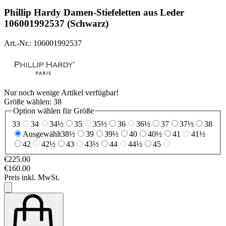
Phillip Hardy
Damen-Stiefeletten aus Leder
106001992537 (Schwarz)
Art.-Nr.: 106001992537
Nur noch wenige Artikel verfügbar!
Größe wählen:
38
Option wählen für Größe
33
34
34½
35
35½
36
36½
37
37½
38
Ausgewählt
38½
39
39½
40
40½
41
41½
42
42½
43
43½
44
44½
45
€225.00
€160.00
Preis inkl. MwSt.