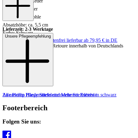
Innenmaterial: Leder
Innensohle: Leder
Sohle: Gummisohle
Absatzhöhe: ca. 5,5 cm
Lieferzeit: 2-3 Werktage
Farbe: Schwarz
Unsere Pflegeempfehlung
Keine Versandkosten:
kostenfrei lieferbar ab 79,95 € in DE
Einfache und Kostenlose Retoure innerhalb von Deutschlands
Zu unseren Pflegemitteln und weiterem Zubehör
Alle Phillip Hardy Stiefeletten
Mehr Stiefeletten in schwarz
Footerbereich
Folgen Sie uns: