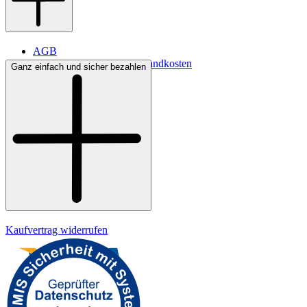
AGB
Lieferbedingungen & Versandkosten
Ganz einfach und sicher bezahlen
Bezahlung
Kontakt
Widerrufsrecht
Datenschutz
Impressum
Kaufvertrag widerrufen