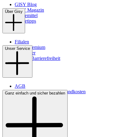
GISY Blog
GISY Magazin
Über Gisy
Pflegemittel
Pflegetipps
Filialen
WMS-Premium
Unser Service
Newsletter
Digitale Barrierefreiheit
AGB
Lieferbedingungen & Versandkosten
Ganz einfach und sicher bezahlen
Bezahlung
Kontakt
Widerrufsrecht
Datenschutz
Impressum