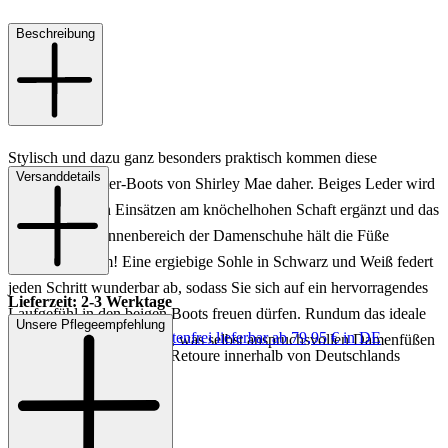
Beschreibung
Stylisch und dazu ganz besonders praktisch kommen diese
Versanddetails
gefütterten Winter-Boots von Shirley Mae daher. Beiges Leder wird
von kuscheligen Einsätzen am knöchelhohen Schaft ergänzt und das
Warmfutter im Innenbereich der Damenschuhe hält die Füße
angenehm warm! Eine ergiebige Sohle in Schwarz und Weiß federt
jeden Schritt wunderbar ab, sodass Sie sich auf ein hervorragendes
Lieferzeit: 2-3 Werktage
Laufgefühl in den beigen Boots freuen dürfen. Rundum das ideale
Unsere Pflegeempfehlung
Keine Versandkosten:
kostenfrei lieferbar ab 79,95 € in DE
Schuhwerk für kalte Tage, was selbst anspruchsvollen Damenfüßen
Einfache und Kostenlose Retoure innerhalb von Deutschlands
gerecht werden kann.
Art.Nr.: 192302994364
Material: Leder