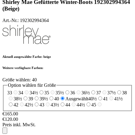
Shirley Mae
Gefütterte Winter-Boots 192302994364
(Beige)
Art.-Nr.: 192302994364
Aktuell ausgewählte Farbe:
beige
Weitere verfügbare Farben:
Größe wählen:
40
Option wählen für Größe
33
34
34½
35
35½
36
36½
37
37½
38
38½
39
39½
40
Ausgewählt
40½
41
41½
42
42½
43
43½
44
44½
45
€165.00
€120.00
Preis inkl. MwSt.