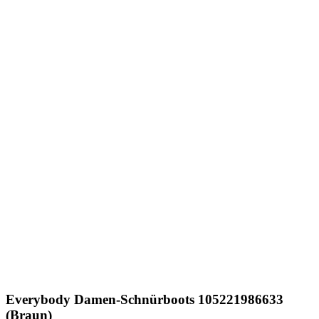
Everybody
Damen-Schnürboots 105221986633
(Braun)