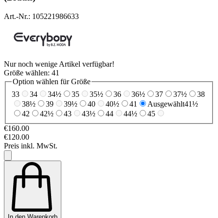
Art.-Nr.: 105221986633
Nur noch wenige Artikel verfügbar!
Größe wählen:
41
Option wählen für Größe
33
34
34½
35
35½
36
36½
37
37½
38
38½
39
39½
40
40½
41
Ausgewählt
41½
42
42½
43
43½
44
44½
45
€160.00
€120.00
Preis inkl. MwSt.
In den Warenkorb