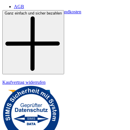
AGB
Lieferbedingungen & Versandkosten
Ganz einfach und sicher bezahlen
Bezahlung
Kontakt
Widerrufsrecht
Datenschutz
Impressum
Kaufvertrag widerrufen