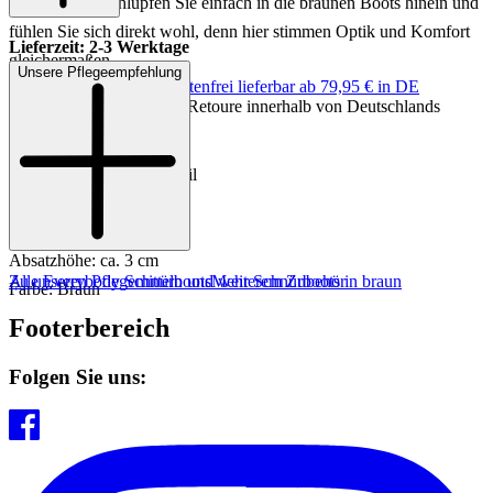
immer passt. Schlüpfen Sie einfach in die braunen Boots hinein und
fühlen Sie sich direkt wohl, denn hier stimmen Optik und Komfort
Lieferzeit: 2-3 Werktage
gleichermaßen.
Unsere Pflegeempfehlung
Keine Versandkosten:
kostenfrei lieferbar ab 79,95 € in DE
Einfache und Kostenlose Retoure innerhalb von Deutschlands
Art.Nr.: 105221986633
Material: Leder
Innenmaterial: Leder/Textil
Innensohle: Textil
Sohle: Gummisohle
Absatzhöhe: ca. 3 cm
Zu unseren Pflegemitteln und weiterem Zubehör
Alle Everybody Schnürboots
Mehr Schnürboots in braun
Farbe: Braun
Footerbereich
Folgen Sie uns: