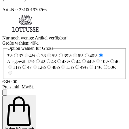
Art.-Nr.: 231001939766
Nur noch wenige Artikel verfügbar!
Größe wählen:
40½
Option wählen für Größe
3½
37
4½
38
5½
39½
6½
40½
Ausgewählt
7½
42
43
43½
44
44½
10½
46
11½
47
12½
48½
13½
49½
14½
50½
€360.00
Preis inkl. MwSt.
In den Warenkorb