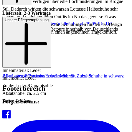
geschnitten und verfügen über edle Lochmusterungen im Brogue-
Stil. Dadurch wirken die schwarzen Lottusse Halbschuhe sehr
Lieferzeit: 2-3 Werktage
elegant und verleihen Ihren Outfits im Nu das gewisse Etwas.
Unsere Pflegeempfehlung
Keine Versandkosten:
kostenfrei lieferbar ab 79,95 € in DE
Dezente Sohlen und praktische Schnürungen runden das Design
Einfache und Kostenlose Retoure innerhalb von Deutschlands
optimal ab und versprechen einen angenehmen Tragekomfort.
Art.Nr.: 231001939766
Material: Leder
Innenmaterial: Leder
Zu unseren Pflegemitteln und weiterem Zubehör
Alle Lottusse Business Schuhe
Mehr Business Schuhe in schwarz
Innensohle: Leder
Sohle: Leder-/Gummisohle
Footerbereich
Absatzhöhe: ca. 2,5 cm
Folgen Sie uns:
Farbe: Schwarz