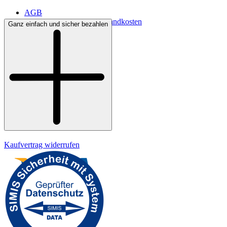
AGB
Lieferbedingungen & Versandkosten
Ganz einfach und sicher bezahlen
Bezahlung
Kontakt
Widerrufsrecht
Datenschutz
Impressum
Kaufvertrag widerrufen