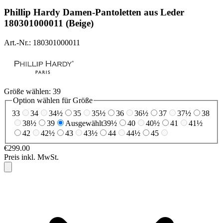
Phillip Hardy
Damen-Pantoletten aus Leder
180301000011 (Beige)
Art.-Nr.: 180301000011
Größe wählen:
39
Option wählen für Größe
33
34
34½
35
35½
36
36½
37
37½
38
38½
39
Ausgewählt
39½
40
40½
41
41½
42
42½
43
43½
44
44½
45
€299.00
Preis inkl. MwSt.