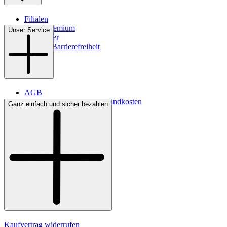
Filialen
WMS-Premium
Unser Service
Newsletter
Digitale Barrierefreiheit
AGB
Lieferbedingungen & Versandkosten
Ganz einfach und sicher bezahlen
Bezahlung
Kontakt
Widerrufsrecht
Datenschutz
Impressum
Kaufvertrag widerrufen