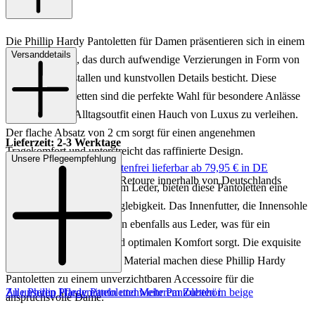
Die Phillip Hardy Pantoletten für Damen präsentieren sich in einem
Versanddetails
eleganten Beige, das durch aufwendige Verzierungen in Form von
funkelnden Kristallen und kunstvollen Details besticht. Diese
stilvollen Pantoletten sind die perfekte Wahl für besondere Anlässe
oder um einem Alltagsoutfit einen Hauch von Luxus zu verleihen.
Der flache Absatz von 2 cm sorgt für einen angenehmen
Lieferzeit: 2-3 Werktage
Tragekomfort und unterstreicht das raffinierte Design.
Unsere Pflegeempfehlung
Keine Versandkosten:
kostenfrei lieferbar ab 79,95 € in DE
Einfache und Kostenlose Retoure innerhalb von Deutschlands
Gefertigt aus hochwertigem Leder, bieten diese Pantoletten eine
luxuriöse Haptik und Langlebigkeit. Das Innenfutter, die Innensohle
und die Laufsohle bestehen ebenfalls aus Leder, was für ein
angenehmes Fußklima und optimalen Komfort sorgt. Die exquisite
Verarbeitung und das edle Material machen diese Phillip Hardy
Pantoletten zu einem unverzichtbaren Accessoire für die
Zu unseren Pflegemitteln und weiterem Zubehör
Alle Phillip Hardy Pantoletten
Mehr Pantoletten in beige
anspruchsvolle Dame.