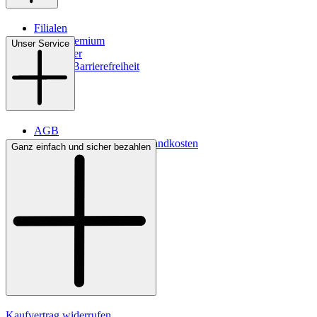
Filialen
WMS-Premium
Unser Service
Newsletter
Digitale Barrierefreiheit
AGB
Lieferbedingungen & Versandkosten
Ganz einfach und sicher bezahlen
Bezahlung
Kontakt
Widerrufsrecht
Datenschutz
Impressum
Kaufvertrag widerrufen