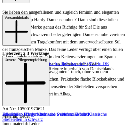
Sie lieben den ausgefallenen und zugleich feminin und eleganten
Versanddetails
Look von Phillip Hardy Damenschuhen? Dann sind diese tollen
Stiefeletten der Marke genau das Richtige für Sie! Die aus
hochwertigem schwarzem Leder gefertigten Damenschuhe vereinen
einen angenehmen Tragekomfort mit dem unverwechselbaren Stil
der französischen Marke. Das feine Leder verfügt über einen tollen
Lieferzeit: 2-3 Werktage
Glanz, welcher sich auch in den Kettenverzierungen am Spann
Unsere Pflegeempfehlung
Keine Versandkosten:
kostenfrei lieferbar ab 79,95 € in DE
widerspiegelt. Die goldfarbenen Ketten verleihen den
Einfache und Kostenlose Retoure innerhalb von Deutschlands
Damenschuhen einen extravaganten Touch, ohne von dem
klassischen Look abzuweichen. Praktische flache Blockabsätze und
Reißverschlüsse an den Innenseiten der Stiefeletten versprechen
zudem einen tollen Komfort im Alltag.
Art.Nr.: 105001970621
Zu unseren Pflegemitteln und weiterem Zubehör
Alle Phillip Hardy Klassische Stiefeletten
Mehr Klassische
Material: Leder
Stiefeletten in schwarz
Innenmaterial: Leder