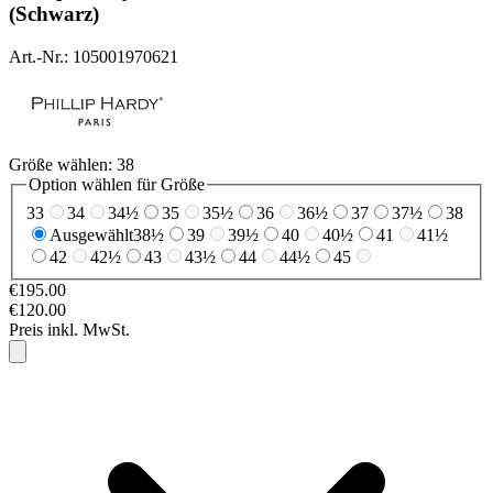
(Schwarz)
Art.-Nr.: 105001970621
Größe wählen:
38
Option wählen für Größe
33
34
34½
35
35½
36
36½
37
37½
38
Ausgewählt
38½
39
39½
40
40½
41
41½
42
42½
43
43½
44
44½
45
€195.00
€120.00
Preis inkl. MwSt.