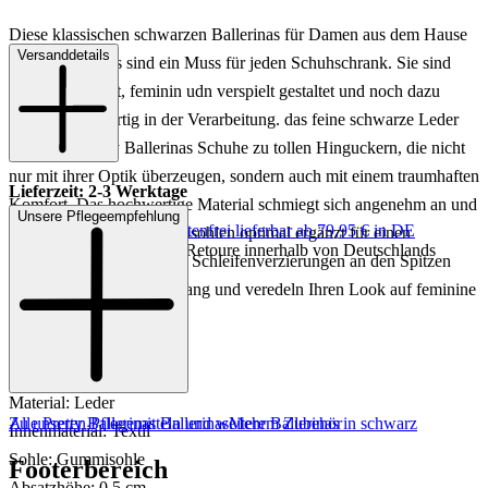
Diese klassischen schwarzen Ballerinas für Damen aus dem Hause
Versanddetails
Pretty Ballerinas sind ein Muss für jeden Schuhschrank. Sie sind
angenehm leicht, feminin udn verspielt gestaltet und noch dazu
absolut hochwertig in der Verarbeitung. das feine schwarze Leder
macht die Pretty Ballerinas Schuhe zu tollen Hinguckern, die nicht
nur mit ihrer Optik überzeugen, sondern auch mit einem traumhaften
Lieferzeit: 2-3 Werktage
Komfort. Das hochwertige Material schmiegt sich angenehm an und
Unsere Pflegeempfehlung
Keine Versandkosten:
kostenfrei lieferbar ab 79,95 € in DE
wird von robusten Gummisohlen optimal ergänzt für einen
Einfache und Kostenlose Retoure innerhalb von Deutschlands
rutschfesten Komfort. Die Schleifenverzierungen an den Spitzen
werden zum süßen Blickfang und veredeln Ihren Look auf feminine
Art und Weise.
Art.Nr.: 103002166728
Material: Leder
Zu unseren Pflegemitteln und weiterem Zubehör
Alle Pretty Ballerinas Ballerinas
Mehr Ballerinas in schwarz
Innenmaterial: Textil
Sohle: Gummisohle
Footerbereich
Absatzhöhe: 0,5 cm