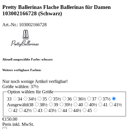
Pretty Ballerinas
Flache Ballerinas für Damen
103002166728 (Schwarz)
Art.-Nr.: 103002166728
Aktuell ausgewählte Farbe:
schwarz
Weitere verfügbare Farben:
Nur noch wenige Artikel verfügbar!
Größe wählen:
37½
Option wählen für Größe
33
34
34½
35
35½
36
36½
37
37½
Ausgewählt
38
38½
39
39½
40
40½
41
41½
42
42½
43
43½
44
44½
45
€150.00
Preis inkl. MwSt.