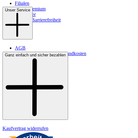
Filialen
WMS-Premium
Unser Service
Newsletter
Digitale Barrierefreiheit
AGB
Lieferbedingungen & Versandkosten
Ganz einfach und sicher bezahlen
Bezahlung
Kontakt
Widerrufsrecht
Datenschutz
Impressum
Kaufvertrag widerrufen