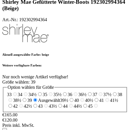
Shirley Mae
Gefütterte Winter-Boots 192302994364
(Beige)
Art.-Nr.: 192302994364
Aktuell ausgewählte Farbe:
beige
Weitere verfügbare Farben:
Nur noch wenige Artikel verfügbar!
Größe wählen:
39
Option wählen für Größe
33
34
34½
35
35½
36
36½
37
37½
38
38½
39
Ausgewählt
39½
40
40½
41
41½
42
42½
43
43½
44
44½
45
€165.00
€120.00
Preis inkl. MwSt.