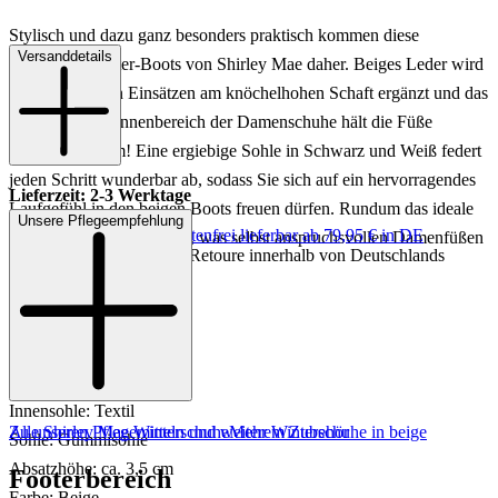
Stylisch und dazu ganz besonders praktisch kommen diese
Versanddetails
gefütterten Winter-Boots von Shirley Mae daher. Beiges Leder wird
von kuscheligen Einsätzen am knöchelhohen Schaft ergänzt und das
Warmfutter im Innenbereich der Damenschuhe hält die Füße
angenehm warm! Eine ergiebige Sohle in Schwarz und Weiß federt
jeden Schritt wunderbar ab, sodass Sie sich auf ein hervorragendes
Lieferzeit: 2-3 Werktage
Laufgefühl in den beigen Boots freuen dürfen. Rundum das ideale
Unsere Pflegeempfehlung
Keine Versandkosten:
kostenfrei lieferbar ab 79,95 € in DE
Schuhwerk für kalte Tage, was selbst anspruchsvollen Damenfüßen
Einfache und Kostenlose Retoure innerhalb von Deutschlands
gerecht werden kann.
Art.Nr.: 192302994364
Material: Leder
Innenmaterial: Textil
Innensohle: Textil
Zu unseren Pflegemitteln und weiterem Zubehör
Alle Shirley Mae Winterschuhe
Mehr Winterschuhe in beige
Sohle: Gummisohle
Absatzhöhe: ca. 3,5 cm
Footerbereich
Farbe: Beige