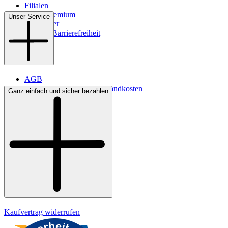
Filialen
WMS-Premium
Unser Service
Newsletter
Digitale Barrierefreiheit
AGB
Lieferbedingungen & Versandkosten
Ganz einfach und sicher bezahlen
Bezahlung
Kontakt
Widerrufsrecht
Datenschutz
Impressum
Kaufvertrag widerrufen