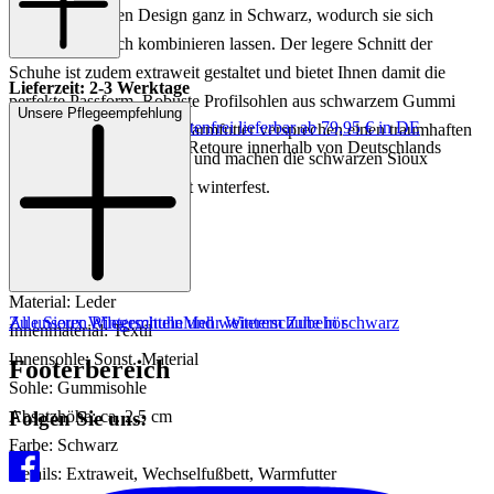
einem klassischen Design ganz in Schwarz, wodurch sie sich
besonders einfach kombinieren lassen. Der legere Schnitt der
Schuhe ist zudem extraweit gestaltet und bietet Ihnen damit die
Lieferzeit: 2-3 Werktage
perfekte Passform. Robuste Profilsohlen aus schwarzem Gummi
Unsere Pflegeempfehlung
Keine Versandkosten:
kostenfrei lieferbar ab 79,95 € in DE
sowie ein hochwertiges Warmfutter versprechen einen traumhaften
Einfache und Kostenlose Retoure innerhalb von Deutschlands
Komfort bei jedem Schritt und machen die schwarzen Sioux
Schnürboots damit absolut winterfest.
Art.Nr.: 102001986896
Material: Leder
Zu unseren Pflegemitteln und weiterem Zubehör
Alle Sioux Winterschuhe
Mehr Winterschuhe in schwarz
Innenmaterial: Textil
Innensohle: Sonst. Material
Footerbereich
Sohle: Gummisohle
Folgen Sie uns:
Absatzhöhe: ca. 2,5 cm
Farbe: Schwarz
Details: Extraweit, Wechselfußbett, Warmfutter