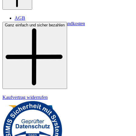
AGB
Lieferbedingungen & Versandkosten
Ganz einfach und sicher bezahlen
Bezahlung
Kontakt
Widerrufsrecht
Datenschutz
Impressum
Kaufvertrag widerrufen