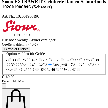
Sioux
EXTRAWEIT Gefütterte Damen-Schnürboots
102001986896 (Schwarz)
Art.-Nr.: 102001986896
Nur noch wenige Artikel verfügbar!
Größe wählen:
7 (40½)
Hersteller-Größen
Option wählen für Größe
-
33
1½
34½
2½
35½
3½
37
37½
38
39
39½
40
40½
Ausgewählt
7½
42
8½
43½
9½
44½
10½
46
11½
47
€160.00
Preis inkl. MwSt.